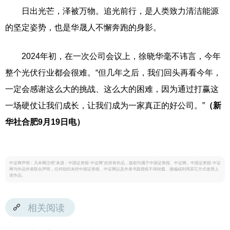
日出光芒，泽被万物。追光前行，是人类致力清洁能源
的坚定姿势，也是华晟人不懈奔跑的身影。
2024年初，在一次公司会议上，徐晓华毫不讳言，今年
整个光伏行业都会很难。“但几年之后，我们回头再看今年，
一定会感谢这么大的挑战、这么大的困难，因为通过打赢这
一场硬仗让我们成长，让我们成为一家真正的好公司。”
（新
华社合肥9月19日电）
中证网声明：凡本网注明“来源：中国证券报·中证网”的所有作品，版权均属于中国证券报、中证网。中国证券报·中证
网与作品作者联合声明，任何组织未经中国证券报、中证网以及作者书面授权不得转载、摘编或利用其它方式使用上
述作品。
相关阅读