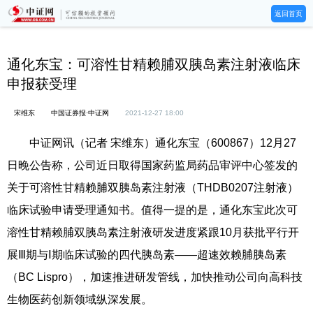
返回首页
通化东宝：可溶性甘精赖脯双胰岛素注射液临床
申报获受理
宋维东
中国证券报·中证网
2021-12-27 18:00
中证网讯（记者 宋维东）通化东宝（600867）12月27
日晚公告称，公司近日取得国家药监局药品审评中心签发的
关于可溶性甘精赖脯双胰岛素注射液（THDB0207注射液）
临床试验申请受理通知书。值得一提的是，通化东宝此次可
溶性甘精赖脯双胰岛素注射液研发进度紧跟10月获批平行开
展Ⅲ期与Ⅰ期临床试验的四代胰岛素——超速效赖脯胰岛素
（BC Lispro），加速推进研发管线，加快推动公司向高科技
生物医药创新领域纵深发展。