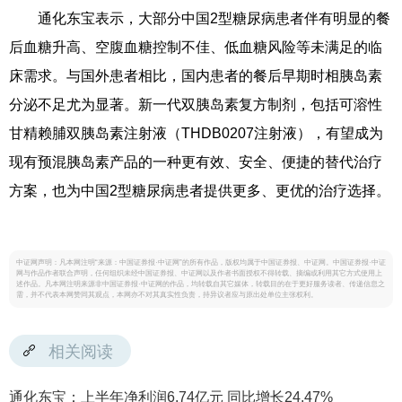
通化东宝表示，大部分中国2型糖尿病患者伴有明显的餐
后血糖升高、空腹血糖控制不佳、低血糖风险等未满足的临
床需求。与国外患者相比，国内患者的餐后早期时相胰岛素
分泌不足尤为显著。新一代双胰岛素复方制剂，包括可溶性
甘精赖脯双胰岛素注射液（THDB0207注射液），有望成为
现有预混胰岛素产品的一种更有效、安全、便捷的替代治疗
方案，也为中国2型糖尿病患者提供更多、更优的治疗选择。
中证网声明：凡本网注明“来源：中国证券报·中证网”的所有作品，版权均属于中国证券报、中证网。中国证券报·中证
网与作品作者联合声明，任何组织未经中国证券报、中证网以及作者书面授权不得转载、摘编或利用其它方式使用上
述作品。凡本网注明来源非中国证券报·中证网的作品，均转载自其它媒体，转载目的在于更好服务读者、传递信息之
需，并不代表本网赞同其观点，本网亦不对其真实性负责，持异议者应与原出处单位主张权利。
相关阅读
通化东宝：上半年净利润6.74亿元 同比增长24.47%