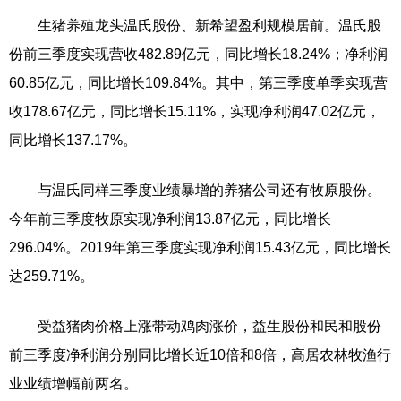
生猪养殖龙头温氏股份、新希望盈利规模居前。温氏股
份前三季度实现营收482.89亿元，同比增长18.24%；净利润
60.85亿元，同比增长109.84%。其中，第三季度单季实现营
收178.67亿元，同比增长15.11%，实现净利润47.02亿元，
同比增长137.17%。
与温氏同样三季度业绩暴增的养猪公司还有牧原股份。
今年前三季度牧原实现净利润13.87亿元，同比增长
296.04%。2019年第三季度实现净利润15.43亿元，同比增长
达259.71%。
受益猪肉价格上涨带动鸡肉涨价，益生股份和民和股份
前三季度净利润分别同比增长近10倍和8倍，高居农林牧渔行
业业绩增幅前两名。