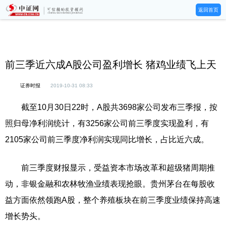
返回首页
前三季近六成A股公司盈利增长 猪鸡业绩飞上天
证券时报
2019-10-31 08:33
截至10月30日22时，A股共3698家公司发布三季报，按
照归母净利润统计，有3256家公司前三季度实现盈利，有
2105家公司前三季度净利润实现同比增长，占比近六成。
前三季度财报显示，受益资本市场改革和超级猪周期推
动，非银金融和农林牧渔业绩表现抢眼。贵州茅台在每股收
益方面依然领跑A股，整个养殖板块在前三季度业绩保持高速
增长势头。