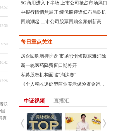
5G商用进入下半场 上市公司抢占市场风口
14:52
中报行情悄然展开 绩优股迎逢低布局良机
回购潮起 上市公司股票回购金额创新高
12:36
每日重点关注
09:59
房企回购增持护盘 市场恐惧短期或难消除
10:42
新一轮医药降费窗口期将开
私募股权机构面临“淘汰赛”
17:26
《个人税收递延型商业养老保险资金运...
中证视频
直播汇
者联
中国
其真