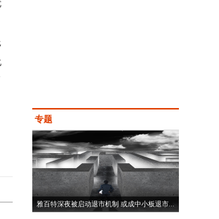
优
移
化
变
专题
雅百特深夜被启动退市机制 或成中小板退市...