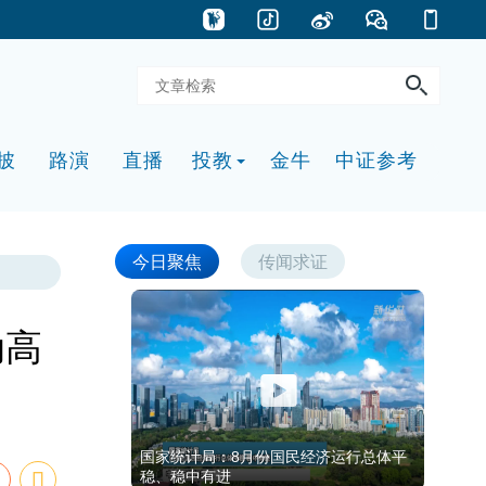
披
路演
直播
投教
金牛
中证参考
今日聚焦
传闻求证
动高
国家统计局：8月份国民经济运行总体平
稳、稳中有进