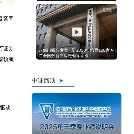
紧紧围
河证券
八部门联合发文：到2030年培育100家左
右全国数智供应链领军企业
耀领航
中证路演
驱动