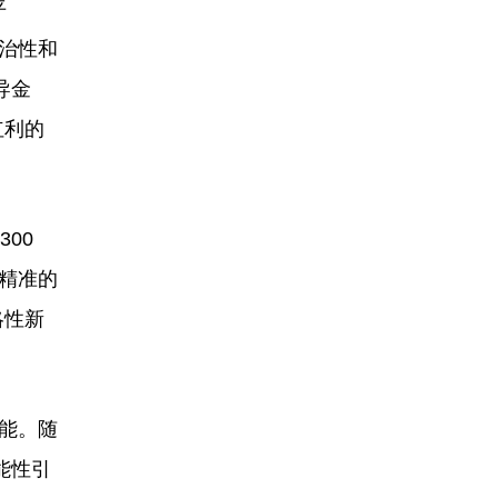
平
治性和
导金
红利的
00
精准的
略性新
能。随
能性引