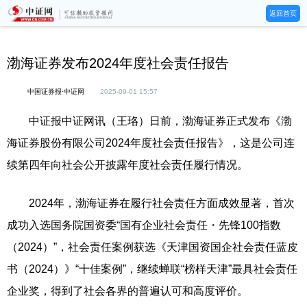
返回首页
渤海证券发布2024年度社会责任报告
中国证券报·中证网
2025-09-01 15:57
中证报中证网讯（王珞）日前，渤海证券正式发布《渤
海证券股份有限公司2024年度社会责任报告》，这是公司连
续第四年向社会公开披露年度社会责任履行情况。
2024年，渤海证券在履行社会责任方面成效显著，首次
成功入选国务院国资委“国有企业社会责任・先锋100指数
（2024）”，社会责任案例获选《天津国资国企社会责任蓝皮
书（2024）》“十佳案例”，继续蝉联“榜样天津”最具社会责任
企业奖，得到了社会各界的普遍认可和高度评价。