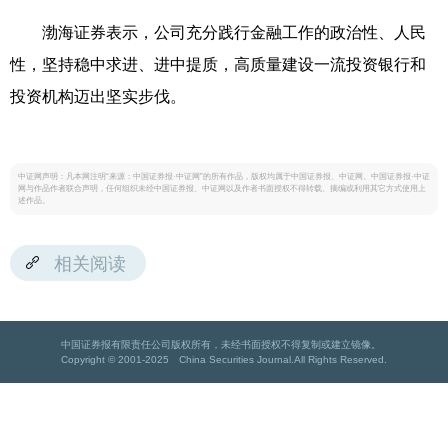
渤海证券表示，公司充分践行金融工作的政治性、人民
性，坚持稳中求进、进中提质，高质量建设一流投资银行和
投资机构迈出坚实步伐。
中证网声明：凡本网注明“来源：中国证券报·中证网”的所有作品，版权均属于中国证券报、中证网。中国证券报·中证
网与作品作者联合声明，任何组织未经中国证券报、中证网以及作者书面授权不得转载、摘编或利用其它方式使用上
述作品。
相关阅读
中国证券报有限责任公司版权所有，未经书面授权不得复制或建立镜像。
Copyright © 2001-2025 China Securities Journal.All Rights Reserved.