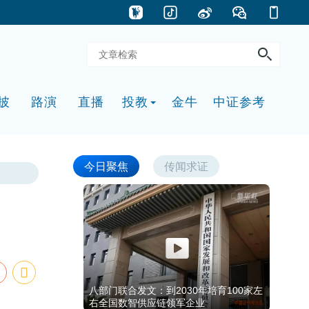
披
路演
直播
投教
金牛
中证参考
今日聚焦
传闻求证
八部门联合发文：到2030年培育100家左
右全国数智供应链领军企业