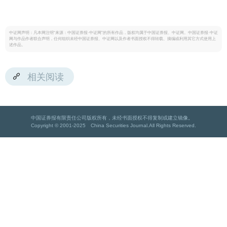
中证网声明：凡本网注明“来源：中国证券报·中证网”的所有作品，版权均属于中国证券报、中证网。中国证券报·中证
网与作品作者联合声明，任何组织未经中国证券报、中证网以及作者书面授权不得转载、摘编或利用其它方式使用上
述作品。
相关阅读
中国证券报有限责任公司版权所有，未经书面授权不得复制或建立镜像。
Copyright © 2001-2025 China Securities Journal.All Rights Reserved.