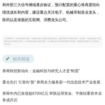
和外部三大信号继续逐步验证，预计配置的重心将再度转向
绩优成长和内需，建议重点关注电子、机械等制造业龙头，
医药以及港股的互联网、消费龙头公司。
中证网声明：凡本网注明“来源：中国证券报·中证网”的所有作品，版权均属于中国证券报、中证网。中国证券报·中证
网与作品作者联合声明，任何组织未经中国证券报、中证网以及作者书面授权不得转载、摘编或利用其它方式使用上
述作品。
相关阅读
券商秋招新动向：金融科技与研究人才是“刚需”
重仓先行 引资向“新” 券商全力服务新一代信息技术产业发展
券商年内已发债超6700亿元 审慎运用资金、平衡轻重资本业
务成共识