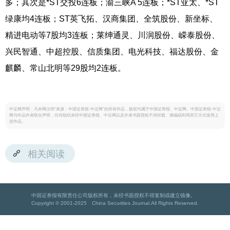
多；其次是*ST交投6连板；渝三峡A 5连板；*ST亚太、*ST
绿康均4连板；ST英飞拓、汉商集团、全筑股份、新坐标、
精进电动等7股均3连板；莱绅通灵、川润股份、嵘泰股份、
兴民智通、中超控股、信质集团、电光科技、福达股份、金
麒麟、常山北明等29股均2连板。
中证网声明：凡本网注明“来源：中国证券报·中证网”的所有作品，版权均属于中国证券报、中证网。中国证券报·中证
网与作品作者联合声明，任何组织未经中国证券报、中证网以及作者书面授权不得转载、摘编或利用其它方式使用上
述作品。
相关阅读
中国证券报有限责任公司版权所有，未经书面授权不得复制或建立镜像。
Copyright © 2001-2025 China Securities Journal.All Rights Reserved.