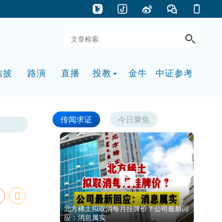
信披
路演
直播
投教
金牛
中证参考
传闻求证
今日聚焦
北方稀土拟取消每月挂牌价？公司最新回
应：消息属实