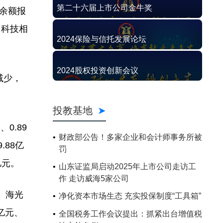
第二十六届上市公司金牛奖
资余额报
，科技相
2024保险与信托发展论坛
2024股权投资创新会议
减少，
投教基地
0.89
财政部公告！多家企业和会计师事务所被
88亿
罚
亿元。
山东证监局启动2025年上市公司走访工
作 走访威海5家公司
、海光
净化资本市场生态 充实投保制度“工具箱”
亿元、
全国税务工作会议提出：抓紧出台增值税