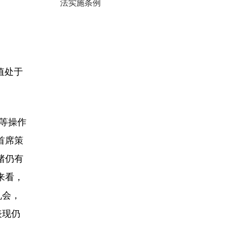
法实施条例
值处于
等操作
首席策
绪仍有
来看，
机会，
表现仍