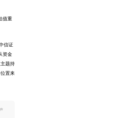
估值重
中信证
从资金
技主题持
和位置来
声