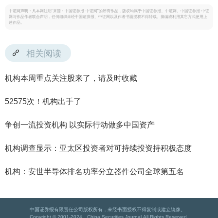
中证网声明：凡本网注明“来源：中国证券报·中证网”的所有作品，版权均属于中国证券报、中证网。中国证券报·中证
网与作品作者联合声明，任何组织未经中国证券报、中证网以及作者书面授权不得转载、摘编或利用其它方式使用上
述作品。
相关阅读
机构本周重点关注股来了，请及时收藏
52575次！机构出手了
争创一流投资机构 以实际行动做多中国资产
机构调查显示：亚太区投资者对可持续投资持积极态度
机构：安世半导体排名功率分立器件公司全球第五名
中国证券报有限责任公司版权所有，未经书面授权不得复制或建立镜像。
Copyright © 2001-2024 China Securities Journal.All Rights Reserved.