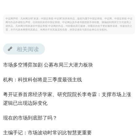
中证网声明：凡本网注明“来源：中国证券报·中证网”的所有作品，版权均属于中国证券报、中证网。中国证券报·中证
网与作品作者联合声明，任何组织未经中国证券报、中证网以及作者书面授权不得转载、摘编或利用其它方式使用上
述作品。凡本网注明来源非中国证券报·中证网的作品，均转载自其它媒体，转载目的在于更好服务读者、传递信息之
需，并不代表本网赞同其观点，本网亦不对其真实性负责，持异议者应与原出处单位主张权利。
相关阅读
市场多空博弈加剧 公募布局三大潜力板块
机构：科技科创将是三季度最强主线
粤开证券首席经济学家、研究院院长李奇霖：支撑市场上涨
逻辑已出现边际变化
现在的市场到底部了吗？
主编手记：市场波动时常识比智慧更重要