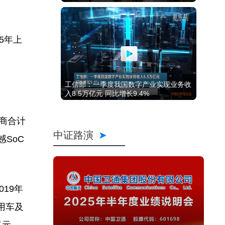
5年上
工信部：一季度我国数字产业实现业务收
入8.5万亿元 同比增长9.4%
商合计
中证路演
感SoC
19年
用车及