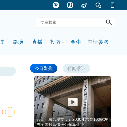
披
路演
直播
投教
金牛
中证参考
今日聚焦
传闻求证
八部门联合发文：到2030年培育100家左
右全国数智供应链领军企业