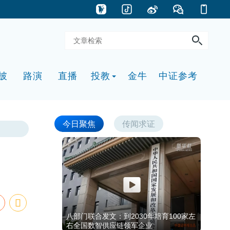
披
路演
直播
投教
金牛
中证参考
今日聚焦
传闻求证
八部门联合发文：到2030年培育100家左
右全国数智供应链领军企业