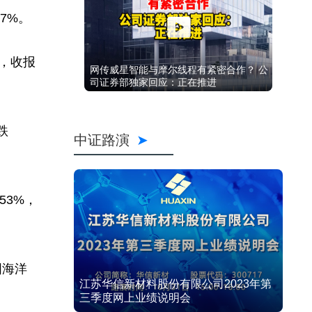
47%。
跌，收报
网传威星智能与摩尔线程有紧密合作？ 公
司证券部独家回应：正在推进
跌
中证路演
53%，
国海洋
江苏华信新材料股份有限公司2023年第
三季度网上业绩说明会