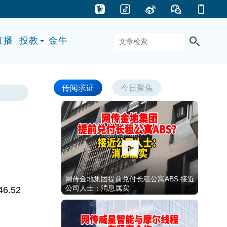
直播
投教
金牛
传闻求证
今日聚焦
网传金地集团提前兑付长租公寓ABS 接近
公司人士：消息属实
.52