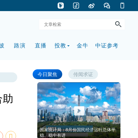
披
路演
直播
投教
金牛
中证参考
今日聚焦
传闻求证
合助
国家统计局：8月份国民经济运行总体平
稳、稳中有进