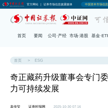
首页
要闻
公司·产经
市场·港股
基金·ET
首页
>
ESG
奇正藏药升级董事会专门委
力可持续发展
袁传玺
证券时报网
2025-10-30 07:16