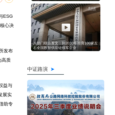
与ESG
入核心决
八部门联合发文：到2030年培育100家左
右全国数智供应链领军企业
所发布
为高质
中证路演
权益与
发展实
借助专