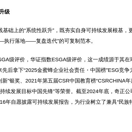
升级
基础上的“系统性跃升”，既夯实自身可持续发展根基，
—执行落地——复盘迭代”的可复制范本。
SGA级评价，华证指数ESGA级评价，这一成绩源于其在
后拿下“2025金蜜蜂企业社会责任・中国榜”ESG竞争
践创新”银奖、2021年第五届CSR中国教育榜“CSRCHINA
国可持续发展目标中国先锋”等荣誉。截至2024年底，奇正
续16年自愿披露可持续发展报告，为行业树立了兼具“民族