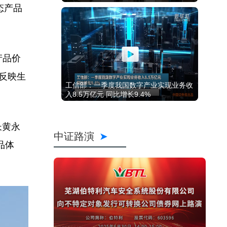
态产品
产品价
够反映生
工信部：一季度我国数字产业实现业务收
入8.5万亿元 同比增长9.4%
长黄永
中证路演
品体