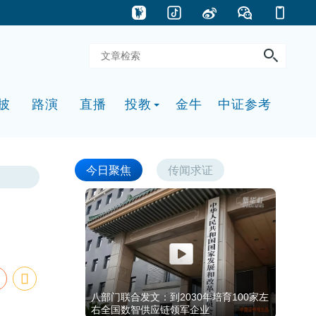
披
路演
直播
投教
金牛
中证参考
今日聚焦
传闻求证
八部门联合发文：到2030年培育100家左
右全国数智供应链领军企业