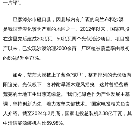
一片绿”。
巴彦淖尔市磴口县，因县域内有广袤的乌兰布和沙漠，
是我国荒漠化较为严重的地区之一。2012年以来，国家电投
在这里先后建成20兆瓦、50兆瓦两个光伏治沙项目。项目投
产以来，已实现沙漠治理2000余亩，厂区植被覆盖率由最初
的8%提升至77%。
如今，茫茫大漠披上了蓝色“铠甲”，整齐排列的光伏板向
阳追光。光伏板下，各种耐旱灌木迎风摇曳，这片曾经贫瘠
荒芜的土地正生出葱茏绿意。“我们把绿色作为产业发展主基
调，坚持创新为先，着力攻坚关键技术。”国家电投相关负责
人介绍。截至2024年2月底，国家电投总装机2.38亿千瓦，其
中清洁能源装机占比69.98%。