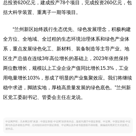
总投资620亿元，建成投产78个项目，完成投资260亿元，包
括大科学装置、重离子一期等项目。
“兰州新区始终践行生态优先、绿色发展理念，积极构建
全方位、全地域、全过程的生态环境治理体系和绿色产业体
系，重点发展绿色化工、新材料、装备制造等主导产业。地
区生产总值在连续3年高位增长的基础上，2023年依然保持
两位数增长，规模以上工业企业产值同比增长15.3%，工业
用电量增长103%，形成了明显的产业集聚效应。我们将继续
稳中求进，脚踏实地，厚植高质量发展的绿色底色。”兰州新
区党工委副书记、管委会主任左龙说。
中证网声明：凡本网注明“来源：中国证券报·中证网”的所有作品，版权均属于中国证券报、中证网。中国证券报·中证
网与作品作者联合声明，任何组织未经中国证券报、中证网以及作者书面授权不得转载、摘编或利用其它方式使用上
述作品。