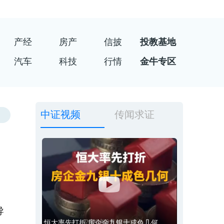
产经
房产
信披
投教基地
汽车
科技
行情
金牛专区
中证视频
传闻求证
导
恒大率先打折 房企金九银十成色几何