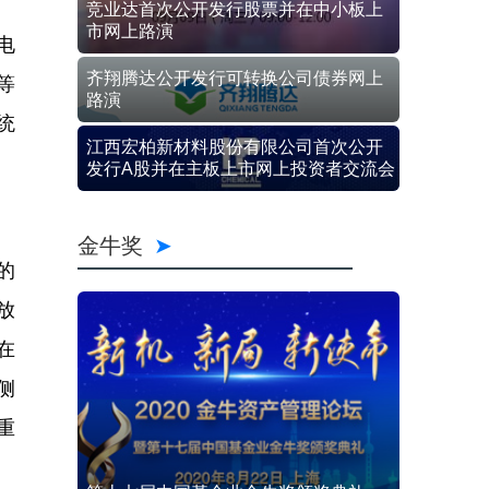
竞业达首次公开发行股票并在中小板上
市网上路演
电
齐翔腾达公开发行可转换公司债券网上
等
路演
统
江西宏柏新材料股份有限公司首次公开
发行A股并在主板上市网上投资者交流会
金牛奖
的
放
在
侧
重