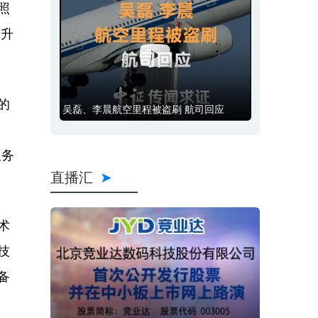
照
提升
的
吴磊、李晨航空里程被盗刷 航司回应
服务
直播汇
术
技
备