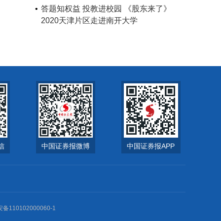
答题知权益 投教进校园 《股东来了》
2020天津片区走进南开大学
信
中国证券报微博
中国证券报APP
0102000060-1