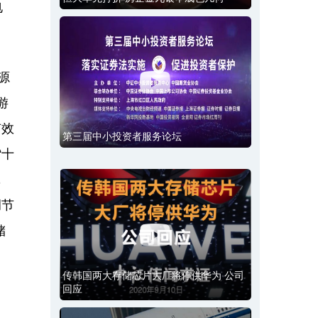
电
源
游
有效
第三届中小投资者服务论坛
“十
，
调节
储
传韩国两大存储芯片大厂将停供华为 公司
回应