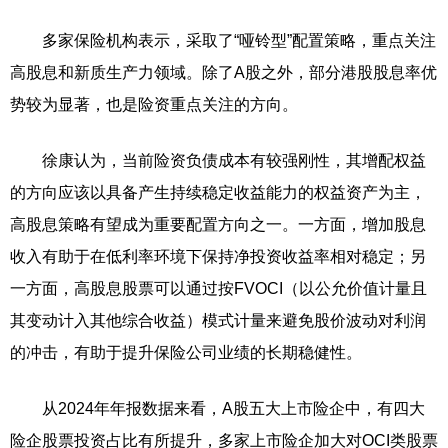
多家保险机构表示，采取了“哑铃型”配置策略，重点关注
高股息和新质生产力领域。除了A股之外，部分港股股息率优
势较为显著，也是险资重点关注的方向。
徐康认为，当前险资负债成本有较强刚性，其增配权益
的方向应该以具备产生持续稳定收益能力的权益资产为主，
高股息策略有望成为重要配置方向之一。一方面，增加股息
收入有助于在低利率环境下保持净投资收益率相对稳定；另
一方面，高股息股票可以通过按FVOCI（以公允价值计量且
其变动计入其他综合收益）模式计量来避免股价波动对利润
的冲击，有助于提升保险公司业绩的长期稳健性。
从2024年年报数据来看，A股五大上市险企中，有四大
险企股票投资占比有所提升，多家上市险企加大对OCI类股票