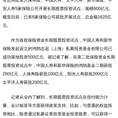
管总局批复人保寿险、中国人寿、太平人寿、新华保险、平
安人寿5家保险公司开展长期股票投资试点，规模600亿元。
截至目前，已有8家保险公司获批开展试点，总金额1620亿
元。
作为首批保险资金长期股票投资试点，中国人寿和新华
保险发起设立的鸿鹄志远（上海）私募投资基金有限公司已
成功落地投资500亿元。据记者了解，在第二批保险资金长期
股票投资试点中，中国人寿和新华保险的鸿鹄基金二期获批
200亿元，人保寿险获批100亿元，阳光人寿获批200亿元，
太平洋人寿获批200亿元。
记者从业内了解到，长期股票投资试点在偿付能力计
量、会计核算等方面获得政策支持。比如，与普通的权益投
资相比，险资通过私募证券投资基金投资股票，可以获得一