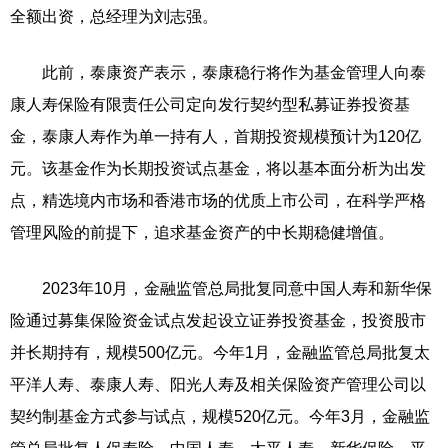
全额出资，总经理为刘志强。
此前，泰康资产表示，泰康稳行将作为基金管理人向泰
康人寿保险有限责任公司定向发行契约型私募证券投资基
金，泰康人寿作为单一持有人，首期投资规模预计为120亿
元。该基金作为长期投资试点基金，将以基本面分析为出发
点，精选境内市场和香港市场的优质上市公司，在科学严格
管理风险的前提下，追求基金资产的中长期稳健增值。
2023年10月，金融监管总局批复同意中国人寿和新华保
险通过募集保险资金试点发起设立证券投资基金，投资股市
并长期持有，规模500亿元。今年1月，金融监管总局批复太
平洋人寿、泰康人寿、阳光人寿及相关保险资产管理公司以
契约制基金方式参与试点，规模520亿元。今年3月，金融监