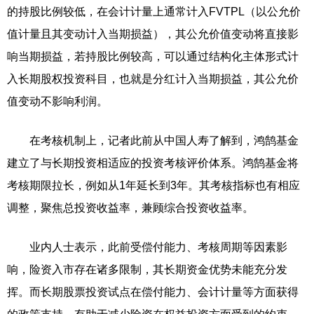
的持股比例较低，在会计计量上通常计入FVTPL（以公允价
值计量且其变动计入当期损益），其公允价值变动将直接影
响当期损益，若持股比例较高，可以通过结构化主体形式计
入长期股权投资科目，也就是分红计入当期损益，其公允价
值变动不影响利润。
在考核机制上，记者此前从中国人寿了解到，鸿鹄基金
建立了与长期投资相适应的投资考核评价体系。鸿鹄基金将
考核期限拉长，例如从1年延长到3年。其考核指标也有相应
调整，聚焦总投资收益率，兼顾综合投资收益率。
业内人士表示，此前受偿付能力、考核周期等因素影
响，险资入市存在诸多限制，其长期资金优势未能充分发
挥。而长期股票投资试点在偿付能力、会计计量等方面获得