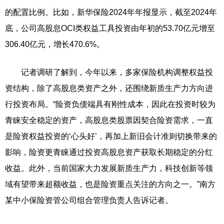
的配置比例。比如，新华保险2024年年报显示，截至2024年
底，公司高股息OCI类权益工具投资由年初的53.70亿元增至
306.40亿元，增长470.6%。
记者调研了解到，今年以来，多家保险机构调整权益投
资结构，除了高股息类资产之外，还围绕新质生产力方向进
行投资布局。“险资负债端具有刚性成本，因此在投资时较为
青睐安全稳定的资产，高股息类股票因契合险资需求，一直
是险资权益投资的‘心头好’，再加上新旧会计准则切换带来的
影响，险资更青睐通过投资高股息资产获取长期稳定的分红
收益。此外，当前国家大力发展新质生产力，科技创新等领
域有望带来超额收益，也是险资重点关注的方向之一。”南方
某中小保险资管公司组合管理负责人告诉记者。