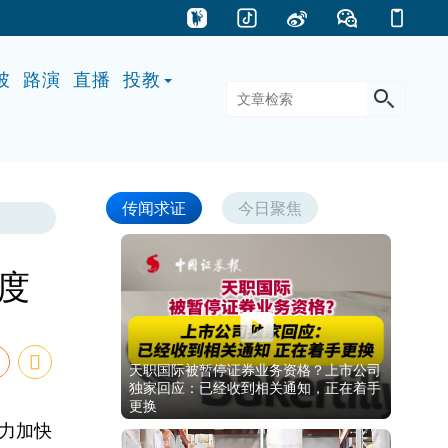
披
路演
直播
投教
传闻求证
今日聚焦
度
天职国际被暂停证券业务资格？上市公司
独家回应：已经收到相关通知，正在着手
更换
力加快