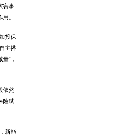
灾害事
作用。
加投保
自主搭
减量”，
段依然
保险试
，新能