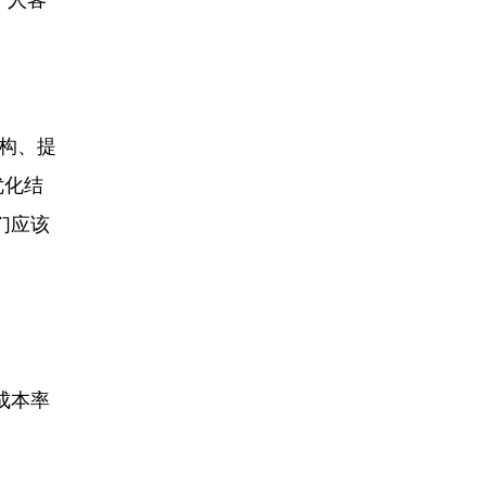
个人客
构、提
优化结
们应该
成本率