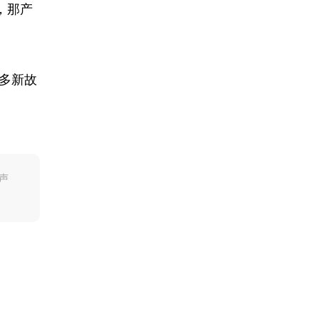
，那产
多新故
声