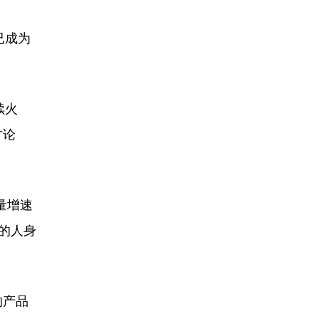
已成为
续火
讨论
量增速
的人身
的产品