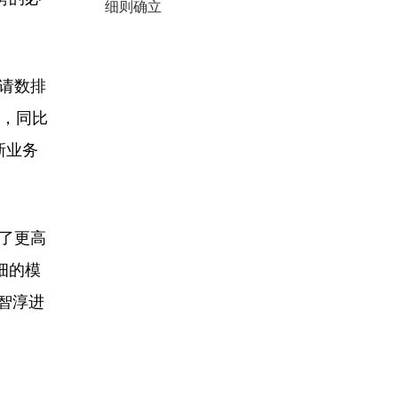
细则确立
请数排
元，同比
新业务
了更高
细的模
智淳进