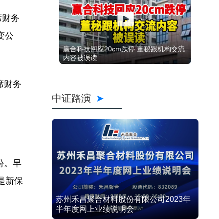
席财务
变公
赢合科技回应20cm跌停 董秘跟机构交流
内容被误读
席财务
中证路演
份。早
是新保
苏州禾昌聚合材料股份有限公司2023年
半年度网上业绩说明会