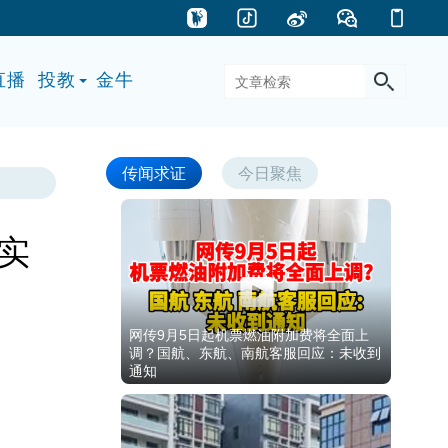
直播
投教
金牛
传闻求证
今日聚焦
实
网传9月5日起机票燃油附加费将全面上
调？国航、东航、南航客服回应：未收到
通知