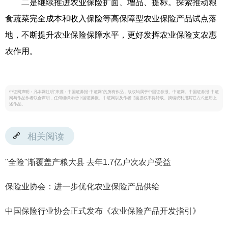
二是继续推进农业保险扩面、增品、提标。探索推动粮
食蔬菜完全成本和收入保险等高保障型农业保险产品试点落
地，不断提升农业保险保障水平，更好发挥农业保险支农惠
农作用。
中证网声明：凡本网注明“来源：中国证券报·中证网”的所有作品，版权均属于中国证券报、中证网。中国证券报·中证
网与作品作者联合声明，任何组织未经中国证券报、中证网以及作者书面授权不得转载、摘编或利用其它方式使用上
述作品。
相关阅读
"全险"渐覆盖产粮大县 去年1.7亿户次农户受益
保险业协会：进一步优化农业保险产品供给
中国保险行业协会正式发布《农业保险产品开发指引》